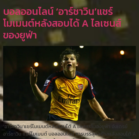
บอลออนไลน์ ‘อาร์ชาวิน’แชร์
โมเมนต์หลังสอบได้ A ไลเซนส์
ของยูฟ่า
‘อาร์ชาวิน’แชร์โมเมนต์หลังสอบได้ A ไลเซนส์ของยูฟ่า อังเดรย์
อาร์ชาวิน แชร์โมเมนต์ บอลออนไลน์ การบรรลุผลข้างหลังสอบได้ A