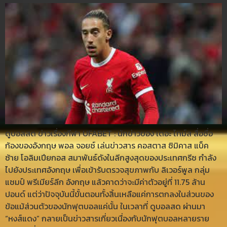
ดูบอลสด ข่าวเรื่องกีฬา UFABET : นักข่าวของ เดอะ ไทม์ส สื่อชื่อ
ก้องของอังกฤษ พอล จอยซ์ เล่นข่าวสาร คอสตาส ซิมิคาส แบ็ค
ซ้าย โอลิมเปียกอส สมาพันธ์ดังในลีกสูงสุดของประเทศกรีซ กำลัง
ไปยังประเทศอังกฤษ เพื่อเข้ารับตรวจสุขภาพกับ ลิเวอร์พูล กลุ่ม
แชมป์ พรีเมียร์ลีก อังกฤษ แล้วคาดว่าจะมีค่าตัวอยู่ที่ 11.75 ล้าน
ปอนด์ แต่ว่าปัจจุบันนี้ขั้นตอนทั้งสิ้นเหลือแค่การตกลงในส่วนของ
ข้อแม้ส่วนตัวของนักฟุตบอลแค่นั้น ในเวลาที่ ดูบอลสด ผ่านมา
“หงส์แดง” กลายเป็นข่าวสารเกี่ยวเนื่องกับนักฟุตบอลหลายราย