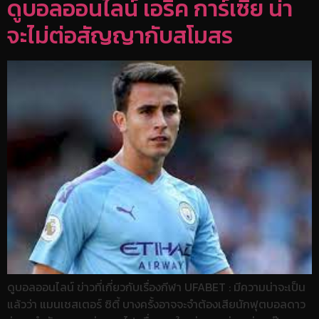
ดูบอลออนไลน์ เอริค การ์เซีย น่า
จะไม่ต่อสัญญากับสโมสร
ดูบอลออนไลน์ ข่าวที่เกี่ยวกับเรื่องกีฬา UFABET : มีความน่าจะเป็น
แล้วว่า แมนเชสเตอร์ ซิตี้ บางครั้งอาจจะจำต้องเสียนักฟุตบอลดาว