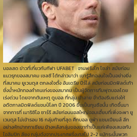
บอลสด ข่าวที่เกี่ยวกับกีฬา UFABET : จานฟรังโก โซล่า สมัยก่อน
แนวรุกของสมาคม เชลซี ได้กล่าวมาว่า เขารู้สึกฉงนใจเป็นอย่างยิ่ง
ที่สมาคม ยูเวนตุส ตกลงใจตั้ง อันเดรีย ปีร์โล่ สมัยก่อนมิดฟิลด์เท้า
ชั่งน้ำหนักทองคำคนเก่งของสมาคม เป็นผู้จัดการทีมฟุตบอลโดย
เร่งด่วน โดยจากต้นเหตุ ดูบอล ที่กลุ่ม ม้าลาย จำต้องรีบแต่งให้
อดีตกาลมิดฟิลด์แชมป์โลก ปี 2006 ขึ้นเป็นกุนซือนั้น เกิดขึ้นมา
จากการที่ เมาริซิโอ ซาร์รี สมัยก่อนบอสใหญ่จอมเฮี้ยบที่เพิ่งจะพา ยู
เวนตุส ไม่เข้ารอบ 16 กลุ่มท้ายที่สุด ศึกบอล ยูฟ่า แชมเปียนส์ ลีก
อย่างหักปากกาเซียน ข้างหลังกลุ่มของเขาทำเป็นแค่เพียงเสมอกับ
โอลิมปิก ลียง กลุ่มดังจากประเทศฝรั่งเศสไป 2-2 แม้กระนั้นพวก