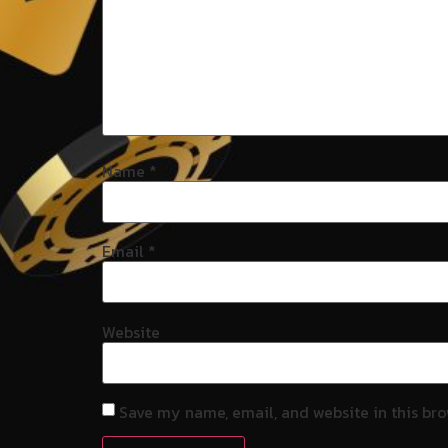
Name
*
Email
*
Website
Save my name, email, and website in this bro