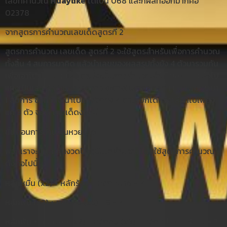
เลขที่คำนวณ
Huaylike
ได้เป็น 068 และก็ผลที่ออกมาก็คือ
02378
จากสูตรการคำนวณเลขเด็ดสูตรที่ 2
สูตรการคำนวณ เลขเด็ด สูตรที่ 2 จะใช้สูตรสำหรับเพื่อการคำนวณ
ทั้งสิ้น 4 สมการมาคิด แล้วนำเลขของผลสรุปทั้งยัง 4 ตัวมารวมกัน
เพื่อเอาไปแทง รวมทั้งสูตรนี้จะเป็นการคำนวณจำนวนออกมาเพื่อไป
แทงเป็นเลข 4 ตัวของหวยลาว จะต่างไปจากสูตรที่ 1 เป็นเพิ่มเข้ามา
1 สมการ ซึ่งท่านจะนำไปแทงอีกทั้ง 4 ตัวเลยก็ได้หรือเลือกไปเพียง
แค่ 3 ตัว จะได้ เลขเด็ดงวดนี้
ขั้นตอนการคำนวณหวยเด็ด
พวกเราจะนำเลขในงวดปัจจุบันมาคำนวณ โดยใช้สูตรการคำนวณ
ดังต่อไปนี้
หลักหมื่น (x2) + หลักร้อย + หลักหน่วย = ?
หลักพัน (x3) + หลักสิบ (x5) + 9 = ?
หลักพัน + หลักร้อย (x2) + หลักสิบ (x3) + หลักหน่วย (x4)+ 3 = ?