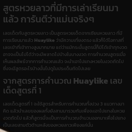
สูตรหวยลาวที่มีการเล่าเรียนมา
แล้ว การันตีว่าแม่นจริงๆ
เลขเด็ดกับสูตรหวยลาว เป็นสูตรหวยเด็ดจากเซียนหวยลาว ที่มี
การเรียนมาแล้ว
Huaylike
ว่ามีความเที่ยงตรง แล้วก็ได้โอกาสที่
เลขเข้าที่เข้าทางสูงมากมาย แต่ว่าแม้กระนั้นสูตรนี้ก็มิได้เข้าทุกงวด
อาจจะเป็นไปได้ว่าจะมีพลาดไปบ้างในบางงวด การคำนวณสูตรเมื่อ
เห็นผลลัพธ์จากการคำนวณแล้ว จะนำเอาไปแทงหวยในงวดถัดไป
ซึ่งจะมีสูตรอะไรบ้างนั้นไปดูในประเด็นถัดไปเลย
จากสูตรการคำนวณ
Huaylike
เลข
เด็ดสูตรที่ 1
เลขเด็ดสูตรที่ 1 จะใช้สูตรสำหรับการคำนวณทั้งปวง 3 แนวทางมา
คิด แล้วนำเลขของผลทั้งยังสามมารวมกันเพื่อจะเอาไปแทงในหวย
งวดถัดไป แล้วก็สูตรนี้จะเป็นการคำนวณจำนวนออกมาเพื่อไปแทง
เป็นเลขสามตัวด้านหลังของหวยลาวเพียงแค่นั้น