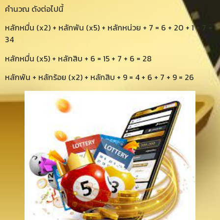
คำนวณ ดังต่อไปนี้
หลักหมื่น (x2) + หลักพัน (x5) + หลักหน่วย + 7 = 6 + 20 + 1 + 7 =
34
หลักหมื่น (x5) + หลักสิบ + 6 = 15 + 7 + 6 = 28
หลักพัน + หลักร้อย (x2) + หลักสิบ + 9 = 4 + 6 + 7 + 9 = 26