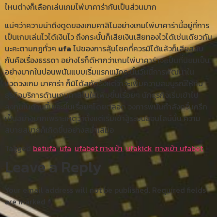
ไหนต่างก็เลือกเล่นเกมไพ่บาคาร่ากันเป็นส่วนมาก
แน่ๆว่าความน่าดึงดูดของเกมคาสิโนอย่างเกมไพ่บาคาร่านี้อยู่ที่การ
เป็นเกมเล่นไวได้เงินไว ถึงกระนั้นก็เสียเงินเสียทองไวได้เช่นเดียวกัน
นะคะตามกฏทั่วๆ
ufa
ไปของการลุ้นโชคที่ควรมีได้แล้วก็เสียสลับ
กันคือเรื่องธรรดา อย่างไรก็ดีหากว่าเกมไพ่บาคาร่าจะเป็นที่นิยมเป็น
อย่างมากในบ่อนพนันแบบเริ่มแรกแม้กระนั้นวันนี้การพัฒนาใน
แวดวงเกม บาคาร่า ก็มิได้สกัดรังแต่ว่าจะเพิ่มความสมบูรณ์ให้กับ
ธุรกิจบริการด้านเกมคาสิโนให้เพิ่มขึ้นเรื่อยๆ นักธุรกิจเริ่มเข้าไป
ลงทุนในด้านนี้เยอะขึ้นเรื่อยๆโดยตลอด วงการพนันกำลังครื้นครึก
เป็นอย่างมากเพราะเหตุว่าตั้งแต่เริ่มเข้าสู้ระบบออนไลน์นั้น ความ
สบายสบายก็เกิดขึ้นอย่างสม่ำเสมอ
Tagged
betufa
,
ufa
,
ufabet ทางเข้า
,
ufakick
,
ทางเข้า ufabet
Leave a Reply
Your email address will not be published.
Required fields
are marked
*