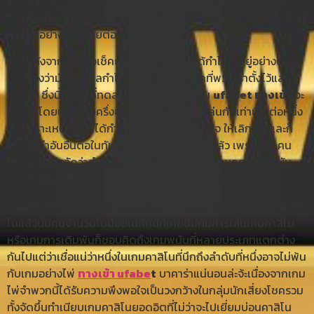
แลว 5 ไม้ แต่ว่าระหว่างไม้อันดับที่หนึ่งถึงห้านั้น พวกเราแทงบวก
พอดีไม้เท่าไร จัดแจงวนกลับไม้แรกโดยทันที พวกเราจะไม่ไปถึงไม้ที่
ห้า เล่นอย่างงี้ไปเรื่อยต่อหนึ่งบริเวณ
แล้วหลังจากนั้นก็รอเช็คยอดเงินที่พวกเราได้กำไรมาอยู่อย่างต่อน
เอง มองว่ามันครบผลกำไรที่ หนึ่งพันบาทจากที่พวกเราตั้งไว้แล้ว
หรือยัง ซึ่งนี้เองดังที่ทดลองเล่นหรือเล่นมานั้น
ufabet ทางเข้า
จะ
ใช้เวลาโดยประมาณครึ่งชั่วโมงถึง 40 นาที ก็เล่นกันเท่านี้ในต่อหนึ่ง
วัน เพราะเหตุว่าเล่นได้กำไรตามที่กำหนดไว้เสร็จ ให้เลิกเล่นและก็
ออกไปทำอันอื่นต่อในทันที ไม่สมควรไปเล่นต่อแล้ว เพราะหากคน
ไหนที่เล่นต่อจัดว่ากำเนิดความโลภละโมบเข้าครอบครองแล้ว มัน
อาจจะส่งผลให้ผลกำไรที่ได้นั้นมันหายไปเลยก็ได้
ถ้าเอ๋ยถึงกิจกรรมเกมพนัน บาคาร่าออนไลน์ เสี่ยงดวงหรือเกมคาสิ
โนแล้วนั้นคนจำนวนไม่น้อยในที่ที่นี้ที่เคยชินกับการเล่นเกมคาสิโน
หรือเกมการเดิมพันก็ชอบคิดถึงเกมพนันที่หลายประเภทแตกต่าง
กันไปแต่ว่าเชื่อแน่ว่าหนึ่งในเกมคาสิโนที่นึกถึงลำดับที่หนึ่งอาจไม่พ้น
กับเกมอย่างไพ่
ทางเข้า ufabe
t
บาคาร่าแน่นอนล่ะจ้ะเนื่องจากเกม
ไพ่จำพวกนี้ได้รับความพึงพอใจเป็นวงกว้างในกลุ่มนักเสี่ยงโชครวม
ทั้งจัดขึ้นทำเนียบเกมคาสิโนยอดอิตที่ไม่ว่าจะไปเยี่ยมบ่อนคาสิโน