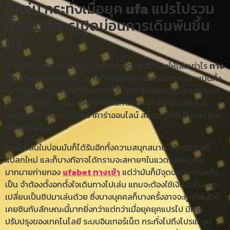
ให้เล่น กระทั่งเมื่อยุค
ufa
แปรไปรวม
ทั้งเริ่มมีการเปิดบ่อนการเดิมพันขึ้น
มา
สำหรับในในบ้านพวกเราบางครั้งก็อาจจะมิได้มีบ่อนให้เล่นเท่าไร
ทาง
เข้า ufabet
แม้กระนั้นสถานที่ที่เหล่าผีพนันหรือบรรดานักพนันทั้ง
หลายแหล่ต่างรู้จักกันดีก็อาจจะหนีไม่พ้นบ่อนปอยเปต รวมทั้งแน่ๆ
ว่าในบ่อนนั้นมี บาคาร่า ใหม่ๆที่มีต้นกำเนิดจากต่างแดนให้เล่น
มากมายก่ายกอง ไม่ว่าจะบาคาร่าออนไลน์ สล็อต รูเล็ต ยิงปลา และ
ก็อีกนับไม่ถ้วน
การไปเล่นในบ่อนมันก็ได้รับอีกทั้งความสนุกสนาน ได้อรรถรสที่
แปลกใหม่ และก็บางทีอาจได้ทราบจะสหายๆในแวดวงเดียวกัน
มากมายก่ายกอง
ufabet ทางเข้า
แต่ว่ามันก็มีจุดบอดอย่างหนึ่ง
เป็น จำต้องตั้งอกตั้งใจเดินทางไปเล่น แถมจะต้องใช้เงินสดไปแลก
เปลี่ยนเป็นชิปมาเล่นด้วย ซึ่งบางบุคคลก็บางครั้งอาจจะถูกใจแล้วก็
เคยชินกับลักษณะนี้มากยิ่งกว่าแต่ทว่าเมื่อยุคยุคแปรไป มีการ
ปรับปรุงของเทคโนโลยี ระบบอินเทอร์เน็ต กระทั่งไปถึงโปรแกรม