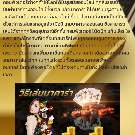
คอมพิวเตอร์ต่างๆทำให้โลกได้ไปสู่สมัยออนไลน์ ทุกสิ่งรอบข้างต่าง
ขับผ่านวิถีทางออนไลน์ทั้งมวล แล้ว บาคาร่า ก็ได้ปรับปรุงตามช่วง
จนถึงเกิดเป็น เกมบาคาร่าออนไลน์ ขึ้นมาโอกาสนี้จากที่เป็นที่นิยม
ตั้งแต่การเล่นแรกอยู่แล้ว เมื่อมี เกมบาคาร่าออนไลน์ ซึ่งสามารถ
เล่นได้จากทุกวัสดุอุปกรณ์อีกทั้ง คอมพิวเตอร์ โน้ตบุ๊ก แท็บเล็ต ไอ
แพด และก็โทรศัพท์เคลื่อนที่สมาร์ทโฟนทุกระบบปฏิบัติการ ก็ยิ่ง
ทำให้ เว็บไซต์บาคาร่า
ทางเข้า ufabet
เป็นที่นิยมมากขึ้นไปอีก
เพราะว่ามันสะดวกเพิ่มมากขึ้นกว่าเดิมหลายเท่า เนื่องมาจากทุกคน
สามารถเล่นได้ทุกหนทุกแห่งรวมทั้งตลอดเวลาขอเพียงมี
อินเทอร์เน็ตก็เพียงพอ โดยที่ไม่ต้องเดินทางไปถึงบ่อนให้เสียเวล่ำ
เวลา