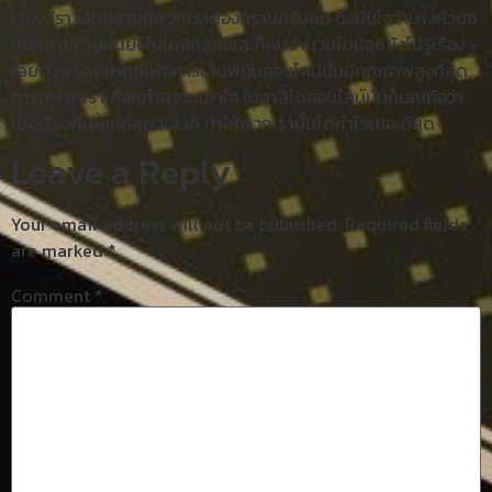
เรื่องมีราวล้นหลามที่พวกเราต้องทราบครับผม ซึ่งมั่นใจว่าบางหัวข้อ
นั้นหลายท่านนั้นยังไม่เคยทราบและก็คนจำนวนไม่น้อยยังไม่รู้เรื่อง
เลยด้วย โดยเหตุนี้เพื่อการเล่นพนันออนไลน์นั้นมีคุณภาพสูงที่สุด
การที่พวกเราเลือกทำความเข้าใจ ในคาสิโนออนไลน์นั้นก็เลยถือว่า
เป็นเรื่องที่เยี่ยมที่สุด แล้วก็ ทำให้พวกเรานั้นได้กำไรเยอะที่สุด
Leave a Reply
Your email address will not be published.
Required fields
are marked
*
Comment
*