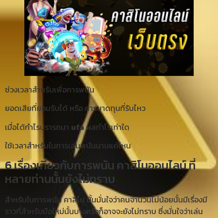
ช่วงเวลาสำหรับเพื่อการพนัน
ยอดเสียที่ยอมรับได้ หรือ การขาดทุนที่รับไหว
เมื่อได้กำไรปรารถนา
ufa
ผลกำไรเท่าใด
ใช้เวลาสำหรับในการเล่นพนันนานแค่ไหน
6 เรื่องเกี่ยวกับการพนัน คาสิโนออนไลน์ ที่
หลายท่านนั้นยังไม่ทราบ
สำหรับในการพนัน คาสิโน นั้นมั่นใจว่าคนจำนวนไม่น้อยนั้นมีเรื่องมี
ราวที่สำหรับมือใหม่นั้นบางครั้งก็อาจจะยังไม่ทราบ ซึ่งมั่นใจว่าเล่น