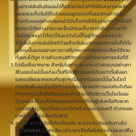
ยุ่งยากสลับซับซ้อนอะไรก็แล้วแต่อะไรทำให้มันสามารถพลิก
แพลงและก็ปรับใช้ในส่วนของสูตรรวมทั้งแนวทางการเล่น
ต่างๆในแบบอย่างของตนได้มันก็จะก่อให้มันสามารถทำเงินให้
พวกเราได้อย่างง่ายดายเย็นนักและก็บาคาร่ายังสามารถทำ
เงินให้พวกเรา ได้ทุกวี่วันแต่ว่าดังนี้ก็อยู่ที่ตนเองเพราะว่า
สำหรับในการเล่นใช้สติด้วยสำหรับแนวทางแนวทางนั้นก็มีตั้ง
แม้กระนั้นแบบอย่างการทางที่มากมายให้พวกเราเลือกใช้รวม
ทั้งแทงได้ถูก การคำนวณสถิติการวางเป้าหมายการคลังที่ดี
โปรโมชั่นมากมาย สำหรับในการเล่น บาคาร่าสดแบบอย่างคา
สิโนออนไลน์นั้นแต่ละเว็บที่ให้บริการบอกได้เลยว่าทั้งยังลด
แลกเปลี่ยนแจกแถมกันสุดๆเนื่องจากในตอนนี้นั้นเว็บไซต์
การเดิมพันออนไลน์มีเกิดมามากมายเลยมีการแข่งกันจำต้อง
ทำทุกกรรมวิธีเพื่อดึงมองลูกค้าเข้ามาใช้บริการเว็บไซต์ของ
ตัวเองและก็โน่นก็ได้ผลคุณประโยชน์ที่ต่อผู้เล่นหรือกับพวก
เราด้วยเหตุว่าจะมีทั้งยัง เครดิตฟรี ส่วนลดของฟรี ต่างๆเยอะ
มากให้พวกเราเลือกรับสิทธ์
สะดวก แน่ๆว่าข้อนี้เกิดเรื่องจริง พวกเราไม่ต้องเดินทางไป
เล่น
ีีufabet
ไกลๆเสียเวล่ำเวลาเสียตังค์เพราะว่าบ่อนคาสิโน