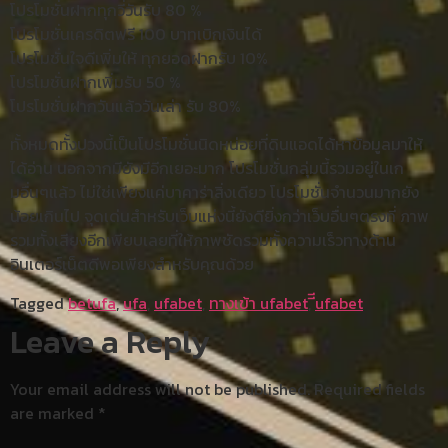
โปรโมชั่นฝากทุกวี่วันรับ 80 %
โปรโมชั่นเครดิตฟรี 100 บาทเบิกเงินได้
โปรโมชั่นใจดีเพิ่มให้ ทุกยอดฝากรับ 10%
โปรโมชั่นฝากเพิ่มรับ 50 %
โปรโมชั่นฝากวันแล้ววันเล่า รับ 80%
ทั้งหมดทั้งปวงนี้เป็นโปรโมชั่นนิดหน่อยที่ดินแอดได้หาข้อมูลมาให้
ได้อ่าน นอกจากมียังมีอีกเยอะมาก โปรโมชั่นกลุ่มนี้รวมอยู่ในเก
มอื่นๆแล้ว ไม่ใช่เพียงแค่บาคาร่าสิ่งเดียว โปรโมชั่นจำนวนมากยัง
น้อยเกินไป จุดเด่นสำหรับเว็บแห่งนี้ยังดียิ่งกว่าเว็บอื่นๆตรงที่ ภาพ
รวมทั้งเสียงอีกเพียบเลยที่ให้ภาพชัดรวมทั้งความเร็วทางด้าน
อินเตอร์เน็ตดีพอเพียงสำหรับคุณด้วย
Tagged
betufa
,
ufa
,
ufabet
,
ทางเข้า ufabet
,
ีีufabet
Leave a Reply
Your email address will not be published.
Required fields
are marked
*