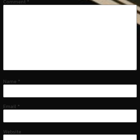
Comment
*
Name
*
Email
*
Website