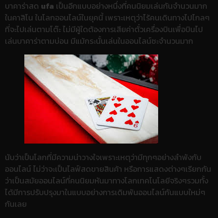
บาคาร่าสด
ufa
เป็นอีกแบบอย่างหนึ่งที่คนนิยมเล่นกันจำนวนมาก
ในคาสิโน ในโลกออนไลน์ในยุคนี้ เพราะเหตุว่าไร้คนเดินทางไปไกลๆ
ที่จะไปเล่นตามโต๊ะ ไม่มีผู้ใดต้องการเสียค่าตั๋วเครื่องบินเพื่อบินไป
เล่นบาคาร่าตามบ่อน มีแม้กระนั้นเล่นในออนไลน์ซะจำนวนมาก
นับว่าเป็นโลกที่มีความน่าวางใจเพราะเหตุว่ามีทุกๆอย่างลำพังกับ
ออนไลน์ ไม่ว่าจะเป็นไลฟ์สดขายสินค้า หรือการแสดงต่างๆเรียกกัน
ว่าเป็นสมัยออนไลน์ที่คนนิยมหันมาทางโลกเทคโนโลยีจริงๆรวมทั้ง
ได้มีการปรับปรุงมาในแบบอย่างการเดิมพันออนไลน์กันแบบใหม่ๆ
กันเลย