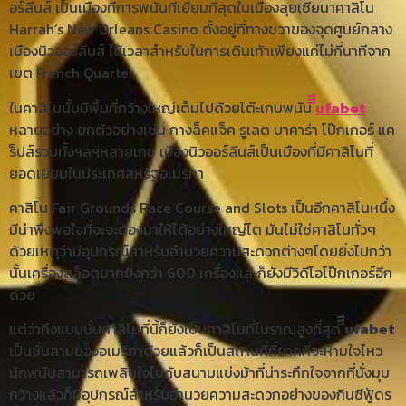
อร์ลีนส์ เป็นเมืองที่การพนันที่เยี่ยมที่สุดในเมืองลุยเซียนาคาสิโน
Harrah’s New Orleans Casino ตั้งอยู่ที่ทางขวาของจุดศูนย์กลาง
เมืองนิวออร์ลีนส์ ใช้เวลาสำหรับในการเดินเท้าเพียงแค่ไม่กี่นาทีจาก
เขต French Quarter
ในคาสิโนนั้นมีพื้นที่กว้างใหญ่เต็มไปด้วยโต๊ะเกมพนัน
ีีีufabet
หลายอย่าง ยกตัวอย่างเช่น กางล็คแจ็ค รูเลต บาคาร่า โป๊กเกอร์ แค
ร็ปส์รวมทั้งฯลฯหลายเกม เมืองนิวออร์ลีนส์เป็นเมืองที่มีคาสิโนที่
ยอดเยี่ยมในประเทศสหรัฐอเมริกา
คาสิโน Fair Grounds Race Course and Slots เป็นอีกคาสิโนหนึ่ง
มีน่าพึงพอใจที่จะจะต้องมาให้ได้อย่างใหญ่โต มันไม่ใช่คาสิโนทั่วๆ
ด้วยเหตุว่ามีอุปกรณ์สำหรับอำนวยความสะดวกต่างๆโดยยิ่งไปกว่า
นั้นเครื่องสล็อตมากยิ่งกว่า 600 เครื่องและก็ยังมีวิดีโอโป๊กเกอร์อีก
ด้วย
แต่ว่าถึงแบบนั้นคาสิโนที่นี้ก็ยังเป็นคาสิโนที่โบราณสูงที่สุด
ีีีufabet
เป็นชั้นสามของอเมริกาด้วยแล้วก็เป็นสถานที่ที่ยากที่จะห้ามใจไหว
นักพนันสามารถเพลินใจไปกับสนามแข่งม้าที่น่าระทึกใจจากที่นั่งมุม
กว้างแล้วก็มีอุปกรณ์สำหรับอำนวยความสะดวกอย่างของกินซีฟู้ดร