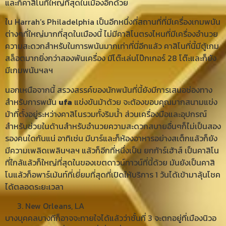
และก็คาสิโนที่ใหญ่ที่สุดในเมืองอีกด้วย
ใน Harrah’s Philadelphia เป็นอีกหนึ่งที่สถานที่ที่มีเครื่องเกมพนัน
ต่างๆที่ใหญ่มากที่สุดในเมืองนี้ ไม่มีคาสิโนตรงไหนที่มีเครื่องอำนวย
ความสะดวกสำหรับในการพนันมากเท่าที่นี่อีกแล้ว คาสิโนที่นี้มีตู้เกม
สล็อตมากยิ่งกว่าสองพันเครื่อง มีโต๊ะเล่นโป๊กเกอร์ 28 โต๊ะและก็ยัง
มีเกมพนันฯลฯ
นอกเหนือจากนี้ สรวงสรรค์ของนักพนันที่นี้ยังมีการเสนอช่องทาง
สำหรับการพนัน
ufa
แข่งขันม้าด้วย จะต้องขอบคุณมากสนามแข่ง
ม้าที่ตั้งอยู่ระหว่างคาสิโนรวมทั้งริมน้ำ ส่วนเครื่องมือและอุปกรณ์
สำหรับช่วยในด้านสำหรับอำนวยความสะดวกสบายอื่นๆก็ไม่เป็นสอง
รองคนใดกันแน่ อาทิเช่น มีบาร์และก็ห้องอาหารอย่างสเต็กแล้วก็ยัง
มีความเพลิดเพลินฯลฯ แล้วก็อีกที่หนึ่งเป็น ยกก้าร์เฮ้าส์ เป็นคาสิโน
ที่ใกล้แล้วก็ใหญ่ที่สุดในของเขตดาวน์ทาวน์ที่นี้ด้วย มันยังเป็นคาสิ
โนแล้วก็อพาร์เม้นท์ที่เยี่ยมที่สุดที่เปิดให้บริการ 1 วันได้เข้ามาลุ้นโชค
ได้ตลอดระยะเวลา
New Orleans, LA
บางบุคคลบางทีก็อาจจะทายใจได้แล้วว่าชั้นที่ 3 จะตกอยู่ที่เมืองนิวอ