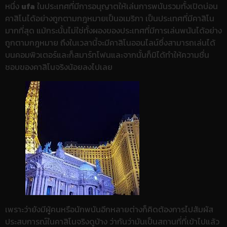
หนึ่ง
ufa
ในประเทศที่มีการอนุญาตให้เล่นการพนันรวมทั้งเปิดบ่อน
คาสิโนได้อย่างถูกตามกฎหมายเป็นอเมริกา เป็นประเทศที่มีคาสิโน
มากที่สุด แม้กระนั้นไม่ใช่ทั้งผองของประเทศที่มีการเล่นพนันได้อย่าง
ถูกตามกฎหมาย ถึงในเวลานี้จะมีคาสิโนออนไลน์ซึ่งสามารถเล่นได้
บนคอมพิวเตอร์และก็สมาร์ทโฟนและจากนั้นก็มิได้ทำให้ความชื่น
ชอบของคาสิโนจริงน้อยลงไปเลย
เพราะว่ายังมีผู้คนหรือนักพนันอีกหลายต่างก็คิดต้องการไปสัมผัส
ประสบการณ์ในคาสิโนจริงดูบ้าง ว่ากันว่ามันเป็นสถานที่ที่เข้าไปแล้ว