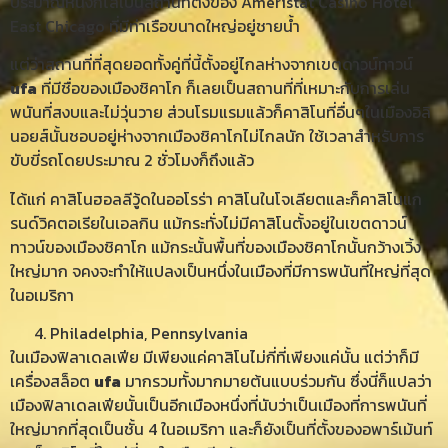
ประมาณหนึ่งกิโลเป็นสถานที่ตั้งของ Ameristat Casino Hotel
East Chicago ที่มีท่าเรือขนาดใหญ่อยู่ชายน้ำ
แต่ว่าสถานที่ที่สุดยอดทั้งคู่ที่นี้ตั้งอยู่ไกลห่างจากเขตดาวน์ทาวน์
ufa
ที่มีชื่อของเมืองชิคาโก ก็เลยเป็นสถานที่ที่เหมาะกับการเล่น
พนันที่สงบและไม่วุ่นวาย ส่วนโรมแรมแล้วก็คาสิโนที่อื่นๆในเมืองอิลิ
นอยส์นั้นชอบอยู่ห่างจากเมืองชิคาโกไม่ไกลนัก ใช้เวลาสำหรับการ
ขับขี่รถโดยประมาณ 2 ชั่วโมงก็ถึงแล้ว
ได้แก่ คาสิโนฮอลลีวู้ดในออโรร่า คาสิโนในโจเลียตและก็คาสิโนแก
รนด์วิคตอเรียในเอลกิน แม้กระทั่งไม่มีคาสิโนตั้งอยู่ในเขตดาวน์
ทาวน์ของเมืองชิคาโก แม้กระนั้นพื้นที่ของเมืองชิคาโกนั้นกว้างเวิ้ง
ใหญ่มาก จคงจะทำให้แปลงเป็นหนึ่งในเมืองที่มีการพนันที่ใหญ่ที่สุด
ในอเมริกา
Philadelphia, Pennsylvania
ในเมืองฟิลาเดลเฟีย มีเพียงแค่คาสิโนไม่กี่ที่เพียงแค่นั้น แต่ว่าก็มี
เครื่องสล็อต
ufa
มากรวมทั้งมากมายต้นแบบร่วมกัน ซึ่งนี่ก็แปลว่า
เมืองฟิลาเดลเฟียนั้นเป็นอีกเมืองหนึ่งที่นับว่าเป็นเมืองที่การพนันที่
ใหญ่มากที่สุดเป็นชั้น 4 ในอเมริกา และก็ยังเป็นที่ตั้งของอพาร์เม้นท์