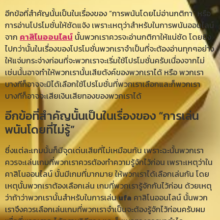
อีกข้อที่สำคัญนั้นเป็นในเรื่องของ “การพนันโดยไม่อ่านกติกา” หรือ
การอ่านโปรโมชั่นให้ชัดแจ้ง เพราะเหตุว่าสำหรับในการพนันออนไลน์
จาก
คาสิโนออนไลน์
นั้นพวกเราควรจะอ่านกติกาให้แน่ชัด โดยยิ่ง
ไปกว่านั้นในเรื่องของโปรโมชั่นพวกเราจำเป็นที่จะต้องอ่านทุกๆอย่าง
ให้แจ่มกระจ่างก่อนที่จะพวกเราจะเริ่มใช้โปรโมชั่นครับเนื่องจากไม่
เช่นนั้นอาจทำให้พวกเรานั้นเสียตังค์ของพวกเราได้ หรือ พวกเรา
บางทีก็อาจจะมิได้เลือกใช้โปรโมชั่นที่พวกเราเลือกและก็พวกเรา
บางทีก็อาจจะเสียเงินเสียทองของพวกเราได้
อีกข้อที่สำคัญนั้นเป็นในเรื่องของ “การเล่น
พนันโดยที่ไม่รู้”
ซึ่งแต่ละเกมนั้นก็มีจุดเด่นเสียที่ไม่เหมือนกัน เพราะฉะนั้นพวกเรา
ควรจะเล่นเกมที่พวกเราควรต้องทำความรู้จักไว้ก่อน เพราะเหตุว่าใน
คาสิโนออนไลน์ นั้นมีเกมที่มากมาย ให้พวกเราได้เลือกเล่นกัน โดย
เหตุนั้นพวกเราต้องเลือกเล่น เกมที่พวกเรารู้จักกันไว้ก่อน ด้วยเหตุ
ว่าถ้าว่าพวกเรานั้นสำหรับในการเล่น
ufa
คาสิโนออนไลน์ นั้นพวก
เราจึงควรเลือกเล่นเกมที่พวกเราจำเป็นจะต้องรู้จักไว้ก่อนครับผม