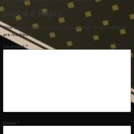
Leave a Reply
Your email address will not be published.
Required fields
are marked
*
Comment
*
Name
*