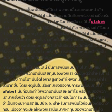
ว่าถ้าว่าพวกเรานั้นพนันแบบที่คิดว่าพวกเรานั้นจะเทหมดหน้าตัก
แล้วก็มีความคิดว่าจะได้กำไรนั้นเป็นความคิดที่บกพร่องอย่างยิ่งครับ
เพราะเหตุว่ามีความคิดว่าหากว่าสำหรับการพนัน คาสิโน
ีีufabet
ถ้าว่าเทหมดหน้าตักนั้นมิได้มีอะไรค้ำประกันได้ว่า พวกเราจะได้รับผล
กำไรเลยจ๊ะเพราะเหตุว่าในเรื่องที่เกี่ยวข้องกับการได้กำไรนั้นออกจะ
ได้โอกาสน้อยมาก รวมทั้ง ราวกับเป็นกระบี่ 2 คม อย่างยิ่ง ด้วยเหตุ
ว่าสำหรับการพนันแบบหมดหน้าตักนั้นมีแต่ว่าจะมีผลให้นั้นเสียทุน
ของพวกเรามากเพิ่มขึ้น โดยเหตุนั้นการพนันแบบหมดหน้าตักนั้น
นับได้ว่าเป็นความนึกคิดที่ไม่ถูก
การพนันกับ คาสิโนออนไลน์ นั้นการพนันแบบ “ทบไม้” นั้นมีแม้
กระนั้นจะก่อให้พวกเรานั้นเสียทุนของพวกเรา ด้วยเหตุว่าสำหรับการ
พนันแบบ “ทบไม้” นั้นได้โอกาสสูงที่จะทำให้พวกเรานั้นเสียผลกำไร
ได้มากขึ้น โดยเหตุนั้นในเรื่องที่เกี่ยวข้องกับการพนันแบบทบไม้
ufabet
นั้นค่อนจะทำให้พวกเรานั้นเสียผลกำไร หรือ ทุนของพวก
เรามากยิ่งกว่า ด้วยเหตุผลดังกล่าวสำหรับในการพนันนั้นพวกเรา
จำเป็นที่จะเบาๆมีสติสัมปชัญญะสำหรับการพนันไว้ก่อนที่จะดียิ่งกว่า
ครับ เนื่องจากจะมีผลให้พวกเรานั้นเบาๆหาทุนของพวกเราคืนได้