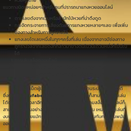
แนวทางนิดๆหน่อยๆสำหรับคนที่ปรารถนาแทงหวยออนไลน์
ตามเลขดังจากเว็บหรือสำนักใบ้หวยที่น่าดึงดูด
กระจัดกระจายการเสี่ยงด้วยการแทงหวยหลายๆเลข เพื่อเพิ่ม
ช่องทางสำหรับการถูกรางวัล
แทงเลขใดเลขหนึ่งในทุกๆครั้งที่เล่น เนื่องจากอาจมีช่องทาง
ถูกรางวัลจากเลขดังที่กล่าวมาข้างต้นในวันใดวันหนึ่งก็เป็นไป
ได้
การเล่นสล็อตออนไลน์
เกมสล็อตออนไลน์เป็นอีกหนึ่งเกมพนันที่ถูกปรับเปลี่ยนรูป
แบบการเล่น จากที่ในอดีตกาลผู้เล่นจึงควรเดินทางไปยังคาสิ
โนต่างๆเพื่อหาตู้สล็อตสำหรับในการเล่นเกม แม้กระนั้นเมื่อมี
อินเทอร์เน็ตผู้เล่นก็สามารถเล่นสล็อตผ่านระบบออนไลน์ได้
ซึ่งทำให้ผู้เล่น
ีufabet
สะดวกเพิ่มมากขึ้น และก็สามารถลงทุนเล่น
ได้ตลอดระยะเวลาอีกด้วย สำหรับเพื่อการเล่นเกมสล็อตออนไลน์ก็
สามารถเริ่มเล่นอย่างน้อยที่ 100 บาทเช่นเดียวกัน เหมาะกับผู้เล่นที่
งบประมาณน้อยแม้กระนั้นต้องการจะทดลองลงทุนกับการเล่นพนัน
ออนไลน์