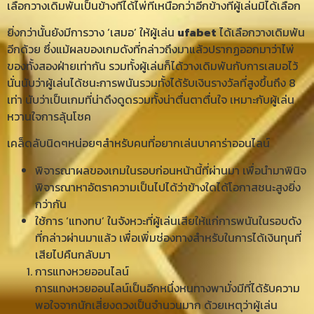
เลือกวางเดิมพันเป็นข้างที่ได้ไพ่ที่เหนือกว่าอีกข้างที่ผู้เล่นมิได้เลือก
ยิ่งกว่านั้นยังมีการวาง ‘เสมอ’ ให้ผู้เล่น
ufabet
ได้เลือกวางเดิมพัน
อีกด้วย ซึ่งแม้ผลของเกมดังที่กล่าวถึงมาแล้วปรากฏออกมาว่าไพ่
ของทั้งสองฝ่ายเท่ากัน รวมทั้งผู้เล่นก็ได้วางเดิมพันกับการเสมอไว้
นั่นนับว่าผู้เล่นได้ชนะการพนันรวมทั้งได้รับเงินรางวัลที่สูงขึ้นถึง 8
เท่า นับว่าเป็นเกมที่น่าดึงดูดรวมทั้งน่าตื่นตาตื่นใจ เหมาะกับผู้เล่น
หวานใจการลุ้นโชค
เคล็ดลับนิดๆหน่อยๆสำหรับคนที่อยากเล่นบาคาร่าออนไลน์
พิจารณาผลของเกมในรอบก่อนหน้านี้ที่ผ่านมา เพื่อนำมาพินิจ
พิจารณาหาอัตราความเป็นไปได้ว่าข้างใดได้โอกาสชนะสูงยิ่ง
กว่ากัน
ใช้การ ‘แทงทบ’ ในจังหวะที่ผู้เล่นเสียให้แก่การพนันในรอบดัง
ที่กล่าวผ่านมาแล้ว เพื่อเพิ่มช่องทางสำหรับในการได้เงินทุนที่
เสียไปคืนกลับมา
การแทงหวยออนไลน์
การแทงหวยออนไลน์เป็นอีกหนึ่งหนทางพามั่งมีที่ได้รับความ
พอใจจากนักเสี่ยงดวงเป็นจำนวนมาก ด้วยเหตุว่าผู้เล่น