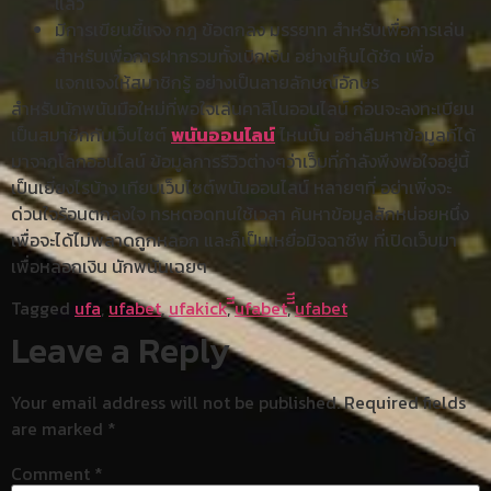
แล้ว
มีการเขียนชี้แจง กฎ ข้อตกลง มรรยาท สำหรับเพื่อการเล่น
สำหรับเพื่อการฝากรวมทั้งเบิกเงิน อย่างเห็นได้ชัด เพื่อ
แจกแจงให้สมาชิกรู้ อย่างเป็นลายลักษณ์อักษร
สำหรับนักพนันมือใหม่ที่พอใจเล่นคาสิโนออนไลน์ ก่อนจะลงทะเบียน
เป็นสมาชิกกับเว็บไซต์
พนันออนไลน์
ไหนนั้น อย่าลืมหาข้อมูลที่ได้
มาจากโลกออนไลน์ ข้อมูลการรีวิวต่างๆว่าเว็บที่กำลังพึงพอใจอยู่นี้
เป็นเยี่ยงไรบ้าง เทียบเว็บไซต์พนันออนไลน์ หลายๆที่ อย่าเพิ่งจะ
ด่วนใจร้อนตกลงใจ ทรหดอดทนใช้เวลา ค้นหาข้อมูลสักหน่อยหนึ่ง
เพื่อจะได้ไม่พลาดถูกหลอก และก็เป็นเหยื่อมิจฉาชีพ ที่เปิดเว็บมา
เพื่อหลอกเงิน นักพนันเฉยๆ
Tagged
ufa
,
ufabet
,
ufakick
,
ีีufabet
,
ีีีufabet
Leave a Reply
Your email address will not be published.
Required fields
are marked
*
Comment
*