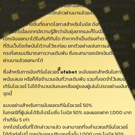
มาด้วยเสมอ ซึ่งสำหรับผู้ที่รับโบนัสก็จึงควรปฏิบัติตามไม่อย่างนั้นจะ
มิได้รับสิทธิ์ในโบนัสดังที่ได้กล่าวผ่านมาแล้วอะไร
ซึ่งมีผู้เล่นหลายชิ้นที่คลาดโอกาสสำหรับโบนัส ดังที่กล่าวถึงแล้ว
เพียงแต่เนื่องจากมีความรู้สึกว่ามันยุ่งยากและก็โบนัสที่ได้ก็ไม่อาจจะ
เบิกเงินออกมาได้ในทันทีทันใด ถ้าหากจำเป็นต้องทำตามอย่างกฎ
ที่ดินเว็บไซต์พนันได้วางไว้ซะก่อน ยกตัวอย่างเช่นการเล่นเกมจน
กระทั่งครบปริมาณการวางเดิมพัน ถึงจะสามารถเบิกเงินดังที่กล่าว
ผ่านมาแล้วออกมาได้
ซึ่งสำหรับการนับเทิร์นโอเวอร์
ีีีufabet
จะนับยอดสำหรับในการ
พนันเสมอ หรือก็คือจำนวนเงินที่วางเดิมพัน รวมทั้งจดจำไว้เสมอว่า
เทิร์นโอเวอร์ ไม่ใช้จำนวนเงินคงเหลืออยู่ของผู้เล่นโปรดอย่างงงันกับ
จุดนี้
แบบอย่างสำหรับการนับยอดเทิร์นโอเวอร์ 50%
ในกรณีที่ผู้เล่นได้รับโปรโมชั่น โบนัส 50% ของยอดฝาก 1,000 บาท
ทำเทิร์น 5 เท่า
จากโปรโมชั่นที่ได้กล่าวมาแล้ว จะสามารถที่จะคำนวณเทิร์นโอเวอร์
ได้ดังต่อไปนี้ จากเงินออมปริมาณทั้งนั้น 1,000 บาท โบนัส 50%