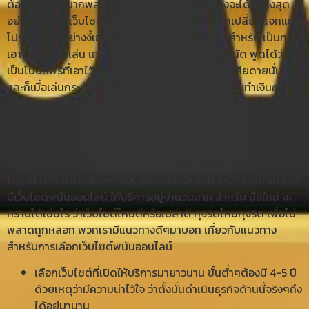
ต้องการที่จะอยากพลาดสิทธิพิเศษหรือผลดีที่กำลังจะได้รับสูงสุด
อย่าลืมมองหาเว็บไซต์พนันออนไลน์ที่มีการ ลดแลกเปลี่ยนแจกแถม
โปรโมชั่นดีๆอย่างงี้เอาไว้ด้วย จะได้เอาไว้ใช้ต่อยอดสำหรับ เป็นทุน
เอาไว้ ทดสอบเล่น เกมการพนันในแบบอื่นๆที่ยังไม่ถนัด พูดได้ว่า
เป็นโบนัสฟรีที่เอาไว้ใช้ลองถูกลองผิดได้แบบไม่ต้องเสียดายนั่นเอง
และก็เมื่อเล่นกระทั่งเชี่ยวชาญและก็หลังจากนั้นจึงค่อยทำเงินกลับ
มาเพิ่ม ฝากบัญชีไปใหม่ก็ยังไหว
วิธีการสำหรับในการเลือกเว็บไซต์พนันออนไลน์ที่น่าไว้วางใจ
แถมท้ายกันอีกนิดสำหรับ
ufabet
คนใดกันที่ยังไม่เคยลงทะเบียน
สมัครสมาชิกเว็บไซต์พนันออนไลน์ แล้วก็ต้องการจะร่วมในเส้นทาง
โคจรนี้ หากเข้าไปเสิร์ชหาข้อมูลบนโลกออนไลน์ จะมีความคิดเห็นว่า
มีเว็บไซต์พนันออนไลน์ ให้บริการอยู่จำนวนมาก สำหรับ มือใหม่ จะ
ทราบได้เช่นไร ว่าเว็บไซต์ไหนดีหรือเปล่าดี ทุจริตไหมทุจริต เพื่อไม่
พลาดถูกหลอก พวกเรามีแนวทางดีๆมาบอก เกี่ยวกับแนวทาง
สำหรับการเลือกเว็บไซต์พนันออนไลน์
เลือกเว็บไซต์ที่เปิดให้บริการมายาวนาน ขั้นต่ำๆต้องมี 4-5 ปี
ด้วยเหตุว่ามีความน่าไว้ใจ ว่าตั้งมั่นดำเนินธุรกิจด้านนี้จริงๆถึง
ได้อยู่มานาน