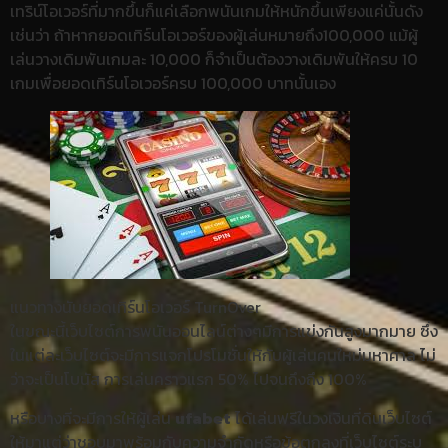
เทริน์โอเวอร์ที่มากขึ้นก็แค่เลือกพนันเกมให้หนักขึ้นเพียงแค่นั้นดัง
เช่นว่า ถ้าหากยอดเทิร์นโอเวอร์ของผู้เล่นหมายถึง100,000 แม้ผู้
เล่นวางเดิมพันเกมละ 10,000 ก็จำเป็นต้องวางเดิมพันให้ครบ 10
เกมเพื่อยอดเทิร์นโอเวอร์ครบ 100,000 บาทนั้นเอง
แนวทางนับยอดเทิร์นโอเวอร์ TurnOver
ในขณะนี้เว็บไซต์การพนันออนไลน์ต่างๆมีการแข่งกันสูงมากมาย ซึ่ง
ในแต่ละเว็บไซต์จะมีการแจกโปรโมชั่นให้กับผู้เล่นคนใหม่มหาศาล ไม่
ว่าจะเป็นโบนัส การเล่นคราวแรก 50% ไปจนถึงถึง 100%
หรือบางที่จะมีการให้ผู้เล่น
ufabet
ได้เล่นฟรีในวงเงินที่ดินเว็บไซต์
ให้มาแต่ว่าชอบมาพร้อมกับความจำกัดหรือข้อตกลงที่เว็บไซต์ระบุ