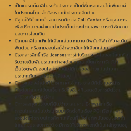
เป็นแบรนด์คาสิโนระดับประเทศ เป็นที่ชื่นชอบเล่นไม่เพียงแค่
ในประเทศไทย จำต้องรวมทั้งประเทศอื่นด้วย
มีศูนย์ให้คำแนะนำ สามารถติดต่อ Call Center หรือบุคลากร
เพื่อปรึกษาขอคำแนะนำประเด็นต่างๆโดยเฉพาะ กรณี ซักถาม
ยอดการโอนเงิน
มีเกมคาสิโน
ufa
ให้เลือกเล่นมากมาย มีพนันกีฬา ให้วางเดิม
พันด้วย หรือเกมออนไลน์จำพวกอื่นๆให้เลือกเล่นเยอะแยะ
มีเอกสารสิทธิ์หรือ licenses การให้บริการคาสิโนออนไลน์หรือ
รับวางเดิมพันประเทศต่างๆด้วยเหตุว่าเป็นการการันตีว่า
เว็บไซต์พนันออนไลน์กลุ่มนี้ได้มีการขออย่างแม่นยำจาก
ประเทศต้นทางที่เปิดคาสิโนอยู่
มีการแสดงลำดับที่ License แจ่มกระจ่าง มีที่ตั้ง เบอร์โทร
ติดต่อกำหนดไว้บนเว็บ หรือสิ่งอื่นๆที่แสดงถึงการมีตัวตน
สามารถติดต่อได้ง่าย
มีการลงทุนในระบบที่ดีไม่ว่าจะเล่นผ่าน Browser หรือ
ดาวน์โหลดเป็นโปรแกรมมาจัดตั้งที่เครื่อง PC หรือเล่นผ่าน
application บนโทรศัพท์เคลื่อนที่ เว็บไซต์พนันออนไลน์เจ้า
ใหญ่ที่มีประสบการณ์ จะมีการให้บริการพวกนี้เป็นหลักฐานอยู่