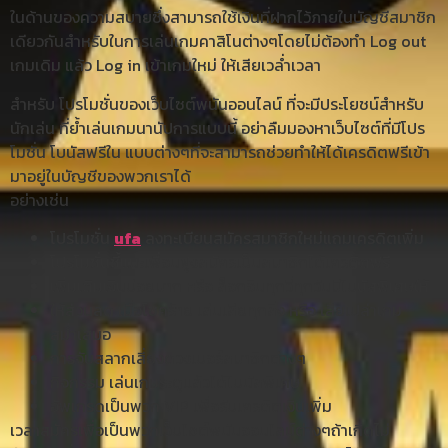
ในด้านของความสบายซึ่งสามารถใช้เงินที่ฝากไว้ภายในบัญชีสมาชิก
เดียวกันสำหรับในการเล่นเกมคาสิโนต่างๆโดยไม่ต้องทำ Log out
เกมเดิม แล้ว Log in เข้าเกมใหม่ ให้เสียเวล่ำเวลา
สำหรับ โปรโมชั่นของเว็บไซต์พนันออนไลน์ ที่จะมีประโยชน์สำหรับ
นักเล่น ที่ย้ำเล่นเกมนานัปการแบบนี้ อย่าลืมมองหาเว็บไซต์ที่มีโปร
โมชั่น โบนัสฟรีใน แบบต่างๆที่จะสามารถช่วยทำให้ได้เครดิตฟรีเข้า
มาอยู่ในบัญชีของพวกเราได้
อย่างเช่น
โปรโมชั่น
ufa
ลงทะเบียนสมัครสมาชิกใหม่แถมเครดิตเพิ่ม
โปรโมชั่นชี้แนะเพื่อนฝูงสมัครเป็นสมาชิกได้เครดิตฟรี
เพิ่มเติมเงินบ่อยมาก หรือ ล็อกอินทุกวี่ทุกวันมีโบนัสพิเศษให้
ให้ส่วนลด เมื่อโชคร้าย เล่นเสียทุกสิ่ง หรือ เสียเปล่าเกม
สม่ำเสมอ
การจับสลากเสี่ยงดวงเบอร์สมาชิกต่างๆ
กิจกรรม เล่นเกมระดูแล้วได้โบนัสพิเศษ
อัพเกรดเป็นพวก VIP เพื่อรับเครดิตเงินเพิ่ม
เวลาสมัครเพื่อเป็นพวกเว็บไซต์พนันออนไลน์ต่างๆถ้าเกิดไม่