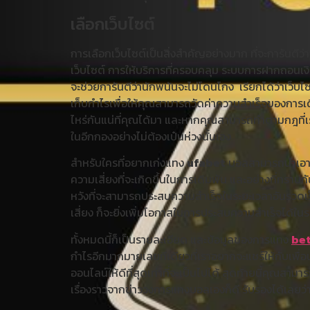
เลือกเว็บไซต์
การเลือกเว็บไซต์เป็นสิ่งสำคัญอย่างมาก ที่จะการันตีว
เว็บไซต์ การให้บริการที่ครอบคลุม ระบบการฝากถอนเง
จะช่วยการันตีว่านักพนันจะไม่โดนโกง เรียกได้ว่าเว็บไซ
เก็บกำไรเพื่อให้คุณสามารถวัดค่าความสำเร็จของการเดิ
ไหร่กันแน่ที่คุณได้มา และหากคุณสามารถทำตามกฎที่เราได
ในอีกกองอย่างไม่ต้องเป๋นห่วงนั้นเอง
สำหรับใครที่อยากเก่งแทง
ufabet
บอลสามารถนำเอาเทค
ความเสี่ยงที่จะเกิดขึ้นในการเดิมพัน และอย่างที่ทราบ
หวังที่จะสามารถประสบความสำเร็จในระยะเวลาอันรวดเร็
เสี่ยง ก็จะยิ่งเพิ่มโอกาสในการประสบความสำเร็จได้ใน
ทั้งหมดนี้ก็เป็นรายละเอียด และข้อมูลของการแทง
be
กำไรอีกมากมายเลยทีเดียวที่เราอยากจะแชร์ให้กับเพื
ออนไลน์ให้ดีที่สุดเท่าที่จะเป็นไปได้ สุดท้ายนี้คุณสา
เรื่องราวจากข่าววงการแทงบอลเองก็ดี รับรองได้เลยว่