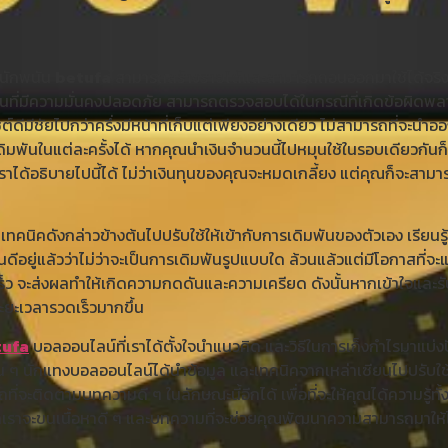
่านักพนัน
betufa
สามารถสร้างรายได้และสามารถถอนออกมาใช้ได้จริง
ินที่มีความมั่นคงปลอดภัย สามารถตรวจสอบได้ในกรณีที่เกิดข้อผิดพล
ต์ดีมีชัยไปกว่าครึ่งมีหน้าที่เก็บแต่เพียงอย่างเดียว ไม่สามารถที่จะนำอ
มพันในแต่ละครั้งได้ หากคุณนำเงินจำนวนนี้ไปหมุนใช้ในรอบเดียวกันก็จะ
้อธิบายไปนี้ได้ ไม่ว่าเงินทุนของคุณจะหมดเกลี้ยง แต่คุณก็จะสามารถชื่น
นิคดังกล่าวข้างต้นไปปรับใช้ให้เข้ากับการเดิมพันของตัวเอง เรียนรู้
กันดีอยู่แล้วว่าไม่ว่าจะเป็นการเดิมพันรูปแบบใด ล้วนแล้วแต่มีโอกาสที่
ว จะส่งผลทำให้เกิดความกดดันและความเครียด ดังนั้นหากเข้าใจและรับร
ระยะเวลารวดเร็วมากขึ้น
tufa
บอลออนไลน์ที่เราได้ตั้งใจนำแนวคิด และวิธีในการเก็งกำไรมาแบ่งปั
่อน ๆ นักแทงบอลออนไลน์ได้นำข้อมูล และเทคนิคจากเหล่าเซียนไปปรับใ
มารถที่จะติดตามบทความดี ๆ ในลักษณะนี้อีกได้ เพื่อที่จะให้คุณได้ความร
าเราจะขนเนื้อหาดี ๆ และบทความที่จะช่วยคุณพัฒนาความสามารถมาให้ได