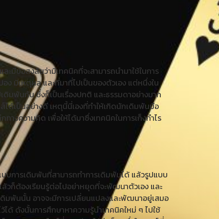
ยและมีข้อสงสัยว่ามีเทคนิคที่จะสามารถนำมาใช้ในการ
ปอง มีเหตุผล และที่มาที่ไปเป็นของตัวเอง แต่หนึ่งใน
ไปเดิมพันกัน ซึ่งก็เป็นเรื่องปกติ และธรรมดาอย่างมาก
ป็นอย่างดี เหตุนี้นี่เองที่ทำให้เกิดนักเดิมพันมือ
ทางความคิด เพื่อให้ได้มาซึ่งเทคนิคในการเก็งกำไร
รูปแบบการเดิมพันที่สามารถทำการเดิมพันได้ แล้วรูปแบบ
แล้วก็ต้องเรียนรู้ต่อไปอย่าหยุดที่จะพัฒนาตัวเอง และ
เดิมพันนั้น อาจจะมีการเปลี่ยนแปลงและพัฒนาอยู่เสมอ
ว้ได้ ดังนั้นการศึกษาหาความรู้นำเทคนิคใหม่ ๆ ไปใช้