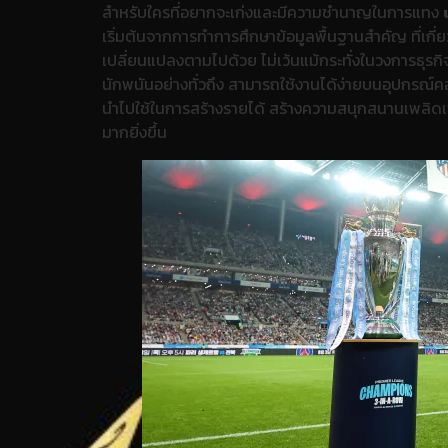
สำหรับใครที่อยากจะเก่งและมีความชำนาญในการแทง
เริ่มต้นจากการทำการศึกษาข้อมูลพื้นฐานสำคัญ ที่เกี่ย
เปลี่ยนแปลงตามไปด้วย ไม่เว้นแม้กระทั่งในวงการธุรกิ
นักพนันอย่างทั่วถึง สามารถใช้งานได้ง่ายบนอุปกรณ์ค
นำไปใช้ในการสร้างรายได้ สร้างความสนุกสนานเพลิดเพลิน
มากยิ่งขึ้น