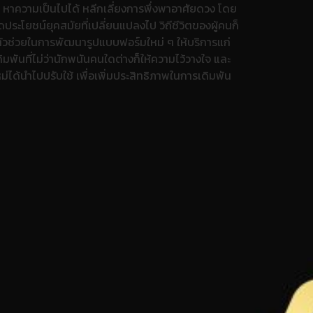
่วย หาความเป็นไปได้ หลีกเลี่ยงการพึ่งพาอาศัยดวง โดย
ประโยชน์ยุคสมัยที่เปลี่ยนแปลงไป วิถีชีวิตของผู้คนก็
็นตัวช่วยในการพัฒนารูปแบบฟอร์มใหม่ ๆ ให้บริการแก่
พันที่ไม่ว่านักพนันคนใดต่างก็ให้ความไว้วางใจ และ
ม่ได้นำไปปรับใช้ เพื่อเพิ่มประสิทธิภาพในการเดิมพัน