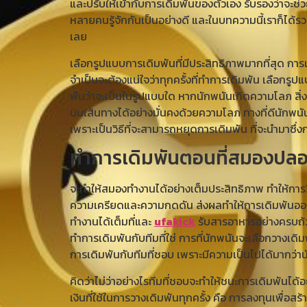
และปรับให้เข้ากับการเดิมพันของตัวเอง รับรองว่าจะช่
หลายคนรู้จักกันเป็นอย่างดี และในบทความนี้เราก็ได้รวบร
เลย
เลือกรูปแบบการเดิมพันที่มีประสิทธิภาพมากที่สุด ก
จำเป็นจะต้องแน่ใจว่าทุกครั้งที่ทำการเดิมพัน เลือกรู
พันว่าจะเป็นในรูปแบบใด หากนักพนันเกิดความโลภ สิ่ง
บนเส้นทางได้อย่างมั่นคงด้วยความโลภ ทางที่ดีนักพนันต
เพราะเป็นวิธีที่จะสามารถหยุดการเดิมพัน ที่จะนำมาซึ
ทำการเดิมพันตอนที่สมองปลอ
จะทำให้สมองทำงานได้อย่างเต็มประสิทธิภาพ ทำให้การวิเ
ความเครียดและความกดดัน ส่งผลทำให้การเดิมพันออกมา
ทำงานได้เต็มที่และ
ufakick
รับสารอาหารอย่างครบถ้วน
ทำการเดิมพันกับทีมที่ใช่ การที่นักพนันจะเลือกวางเด
การเดิมพันกับทีมที่ชอบ เพราะมีความเป็นไปได้มากว่
คิดว่าไม่ว่าอย่างไรทีมที่ชอบจะทำให้ชนะการเดิมพันได
เงินที่ใช้ในการวางเดิมพันทุกครั้ง คือ การลงทุนเพื่อสร