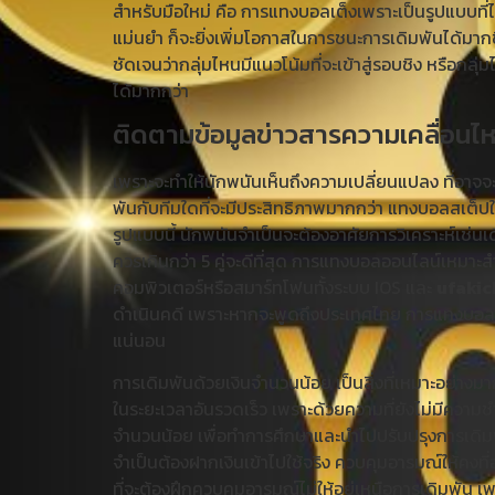
สำหรับมือใหม่ คือ การแทงบอลเต็งเพราะเป็นรูปแบบที่ไม
แม่นยำ ก็จะยิ่งเพิ่มโอกาสในการชนะการเดิมพันได้มา
ชัดเจนว่ากลุ่มไหนมีแนวโน้มที่จะเข้าสู่รอบชิง หรือกลุ่
ได้มากกว่า
ติดตามข้อมูลข่าวสารความเคลื่อนไห
เพราะจะทำให้นักพนันเห็นถึงความเปลี่ยนแปลง ที่อาจจะ
พันกับทีมใดที่จะมีประสิทธิภาพมากกว่า แทงบอลสเต็ปในขอ
รูปแบบนี้ นักพนันจำเป็นจะต้องอาศัยการวิเคราะห์เช่น
ควรเกินกว่า 5 คู่จะดีที่สุด การแทงบอลออนไลน์เหมาะส
คอมพิวเตอร์หรือสมาร์ทโฟนทั้งระบบ IOS และ
ufakic
ดำเนินคดี เพราะหากจะพูดถึงประเทศไทย การแทงบอลนั้น
แน่นอน
การเดิมพันด้วยเงินจำนวนน้อย เป็นสิ่งที่เหมาะอย่างมา
ในระยะเวลาอันรวดเร็ว เพราะด้วยความที่ยังไม่มีความชำ
จำนวนน้อย เพื่อทำการศึกษาและนำไปปรับปรุงการเดิมพั
จำเป็นต้องฝากเงินเข้าไปใช้จริง ควบคุมอารมณ์ให้คงที่
ที่จะต้องฝึกควบคุมอารมณ์ไม่ให้อยู่เหนือการเดิมพัน