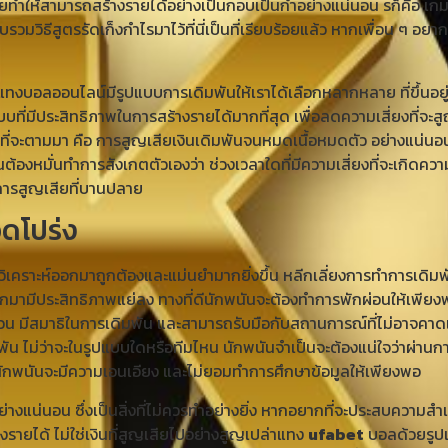
วยทำให้สามารถสร้างรายได้อย่างเป็นกอบเป็นกำอย่างแน่นอน รก็คือ เกมส์
วมวิธีสูตรรัดเก็งกำไรมาไว้ที่นี่เป็นที่เรียบร้อยแล้ว หากเพื่อน ๆ อยาก
ารแทงบอลออนไลน์มีรูปแบบการเดิมพันให้เราได้เลือกหลากหลาย ที่ขึ้น
ปแบบที่มีประสิทธิภาพในการสร้างรายได้มากที่สุด เพื่อลดความเสี่ยงที่จ
ที่จะตามมา คือ การสูญเสียเงินเดิมพันจนหมดเนื้อหมดตัว อย่างแน่นอน
้องหมั่นทำการสังเกตตัวเองว่า ช่วงเวลาใดที่มีความเสี่ยงที่จะเกิดควา
่งการสูญเสียที่บานปลาย
ดโปร่ง
คราะห์ออกมาถูกต้องและแม่นยำมากยิ่งขึ้น หลีกเลี่ยงการทำการเดิมพันอย
มีประสิทธิภาพแย่ลง ทางที่ดีนักพนันจะต้องทำการพักผ่อนให้เพียงพอ 
 มีสมาธิในการเดิมพัน และสามารถรับมือกับสถานการณ์ที่ไม่อาจคาดเดาได
ิมพัน ไม่ว่าจะในรูปแบบใดหรือทีมไหน นักพนันจำเป็นจะต้องแน่ใจว่าผ่าน
านักพนันจะมีความเอนเอียง และไม่ยอมทำการศึกษาข้อมูลให้เพียงพอ
้อย่างแน่นอน ซึ่งเป็นสิ่งที่ไม่ควรทำอย่างยิ่ง หากอยากที่จะประสบควา
้างรายได้ ไม่ใช่เงินที่สูญเสียไปอย่างสูญเปล่าแทง
ufabet
บอลด้วยรูปแ