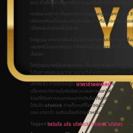
แดง ตัวทึบ แถวสีแดงขึ้นมาเสมอกันกับแถวสีน้ำเงิน 
หาห้อง บาคาร่า ที่ออกดอกออกผลไพ่คู่เสมอๆซักราว 3 ค
เลือกหาห้องที่น่าเล่นจริงๆแค่นั้น บางทีอาจจะเลือกห้อง
เลือกเล่นในห้องนั้นได้เลย
ไพ่คู่ของ บาคาร่าออนไลน์ ในช่วงท้ายเกมเป็นตอนๆซึ่ง
เสมอๆโน่นหมายความว่าไพ่คู่ในช่วงท้ายเกมจะมีโอาสน้
นั่นเอง
ไพ่คู่ชอบมาพร้อมแต้มเสมอ เนื่องจากส่วนมากแล้วไพ่เ
ได้โอกาสออกสูงมากมายรวมทั้งไพ่คู่ชอบออกในขณะเด
ปกติแล้ว การดักไพ่คู่ใน
บาคาร่าออนไลน์
จะมีความใก
เนื่องจากว่าการนั่งจับจังหวะของการออกไพ่ใน เว็บไซต
ร่วมที่ต้องการจะเอาชนะมากเกินไป ก็บางทีอาจก่อให้
ได้แล้ว
ufakick
ท่านก็บางทีก็อาจจะได้รับโบนัสคูณที
ของ บาคาร่า จะเกิดเรื่องที่ง่ายสำหรับคุณขึ้นมาโดยทันท
Tagged
betufa
,
ufa
,
ufakick
,
ี ufabet
,
ีufabet