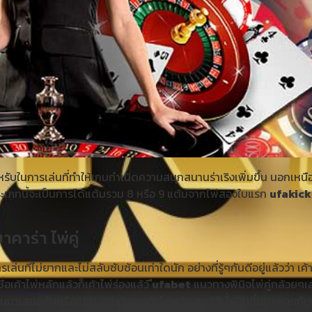
รับในการเล่นที่ทำให้เกมกำเนิดความสนุกสนานร่าเริงเพิ่มขึ้น นอกเหนือ
่ประเภทนี้จะเป็นการได้แต้มรวม 8 หรือ 9 แต้มจากไพ่สองใบแรก
ufakick
าร่า ไพ่คู่
รเล่นที่ไม่ยากและไม่สลับซับซ้อนเท่าใดนัก อย่างที่รู้ๆกันดีอยู่แล้วว่า เค้
ชื่อเค้าไพ่หลักแล้วก็เค้าไพ่ร่องแล้ว
ีufabet
แนวทางพินิจไพ่คู่กล้วยๆเลย
้นมาเสมอกันหรือเปล่า อย่างเช่น เค้าไพ่หลัก แถวสีน้ำเงินขึ้นมาพอๆก