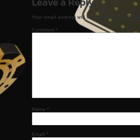
Leave a Reply
Your email address will not be published.
Requi
Comment
*
Name
*
Email
*