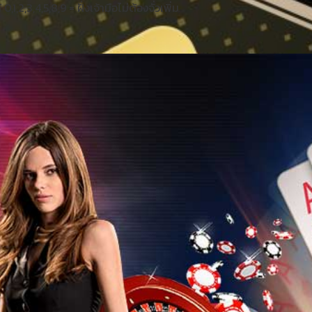
0,1,2,3,4,5,8,9 = ฝั่งเจ้ามือไม่ต้องจั่วเพิ่ม